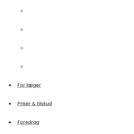
Laser
Laser
Akupunktur
Akupunktur
Screening
Screening
Rygøvelser
Rygøvelser
For læger
For læger
Priser & tilskud
Priser & tilskud
Foredrag
Foredrag
Kontakt