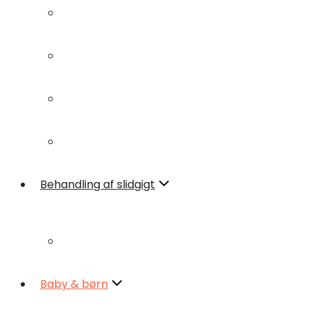
Piskesmæld
Smerter i benene
Smerter i brystryggen
Rygproblemer
Smerter i benene
Behandling af slidgigt
Rygproblemer
Glucosamin-sulfat
Behandling af slidgigt
Baby & børn
Glucosamin-sulfat
Hvorfor behandle
Baby & børn