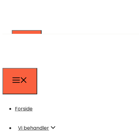
Forside
Vi behandler
Forside
Lændesmerter
Vi behandler